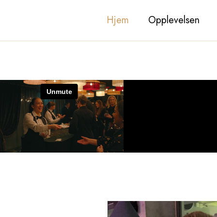
Hjem
Opplevelsen