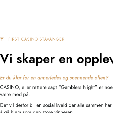
FIRST CASINO STAVANGER
Vi skaper en opplev
Er du klar for en annerledes og spennende aften?
CASINO, eller rettere sagt “Gamblers Night” er no
være med på.
Det vil derfor bli en sosial kveld der alle sammen har 
å gå hjem som den store vinneren.