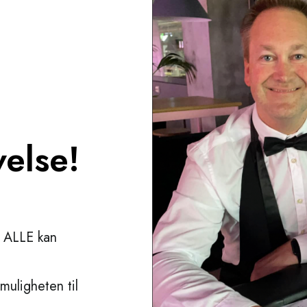
else!
e ALLE kan
muligheten til