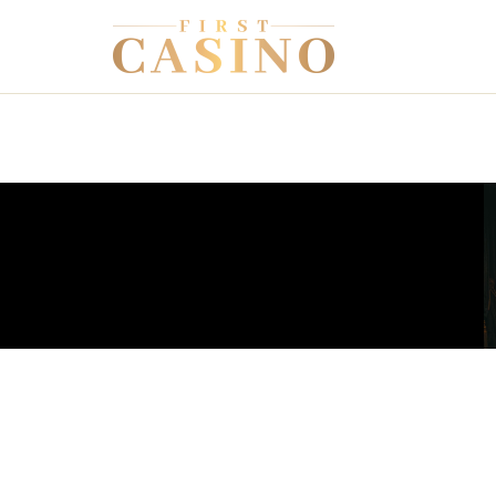
Skip
to
content