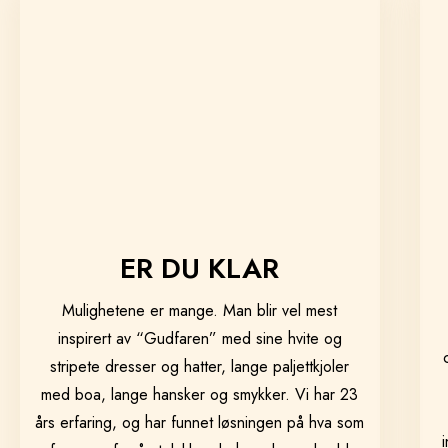
ER DU KLAR
Mulighetene er mange. Man blir vel mest
inspirert av “Gudfaren” med sine hvite og
stripete dresser og hatter, lange paljettkjoler
med boa, lange hansker og smykker. Vi har 23
års erfaring, og har funnet løsningen på hva som