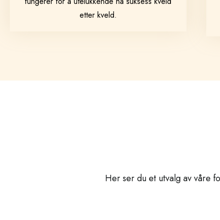
fungerer for å utelukkende ha suksess kveld
etter kveld.
Her ser du et utvalg av våre 