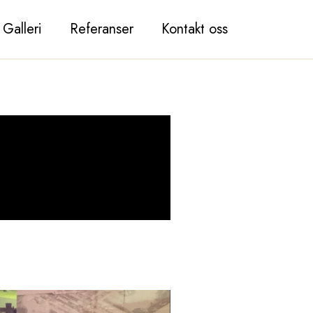
Galleri
Referanser
Kontakt oss